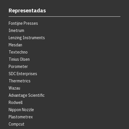
Representadas
Fontijne Presses
Imetrum
Lenzing Instruments
Mesdan
Textechno
Tinius Olsen
Porometer
SDC Enterprises
Thermetrics
Wazau
Advantage Scientific
Rodwell
Nippon Nozzle
Plastometrex
Compcut