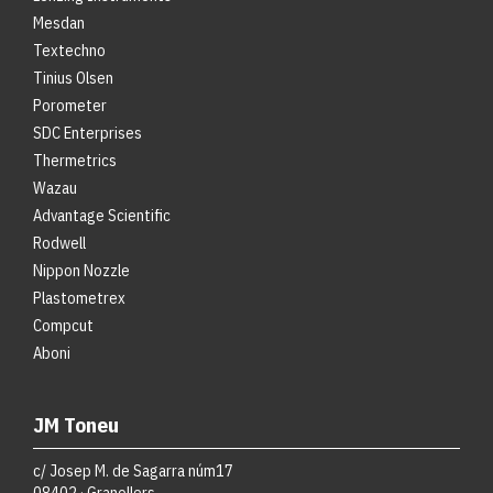
Mesdan
Textechno
Tinius Olsen
Porometer
SDC Enterprises
Thermetrics
Wazau
Advantage Scientific
Rodwell
Nippon Nozzle
Plastometrex
Compcut
Aboni
JM Toneu
c/ Josep M. de Sagarra núm17
08402 · Granollers