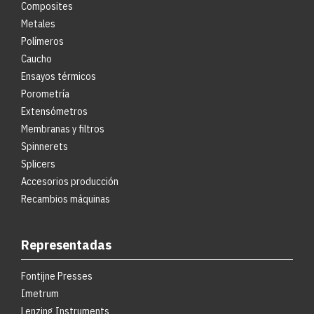
Composites
Metales
Polímeros
Caucho
Ensayos térmicos
Porometría
Extensómetros
Membranas y filtros
Spinnerets
Splicers
Accesorios producción
Recambios máquinas
Representadas
Fontijne Presses
Imetrum
Lenzing Instruments