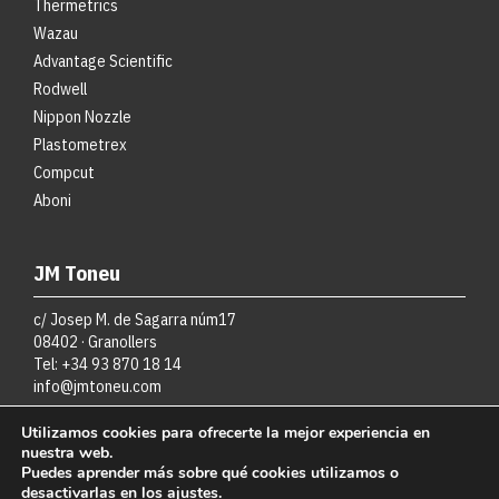
Thermetrics
Wazau
Advantage Scientific
Rodwell
Nippon Nozzle
Plastometrex
Compcut
Aboni
JM Toneu
c/ Josep M. de Sagarra núm17
08402 · Granollers
Tel: +34 93 870 18 14
info@jmtoneu.com
Utilizamos cookies para ofrecerte la mejor experiencia en
nuestra web.
Puedes aprender más sobre qué cookies utilizamos o
Copyright JM·toneu SL
desactivarlas en los
ajustes
.