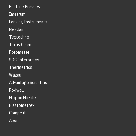
Fontijne Presses
Imetrum
Lenzing Instruments
Mesdan
Textechno
Tinius Olsen
Porometer
SDC Enterprises
Thermetrics
Wazau
Advantage Scientific
Rodwell
Nippon Nozzle
Plastometrex
Compcut
Aboni