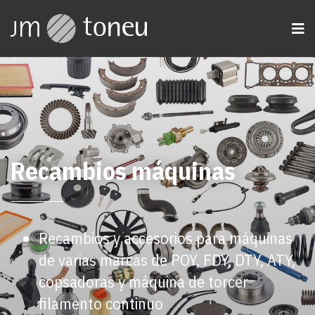
Recambios máquinas
Recambios y accesorios para máquinas
de varias marcas de POY, FDY, DTY, ATY,
copsadoras y máquina de torcer
filamento continuo