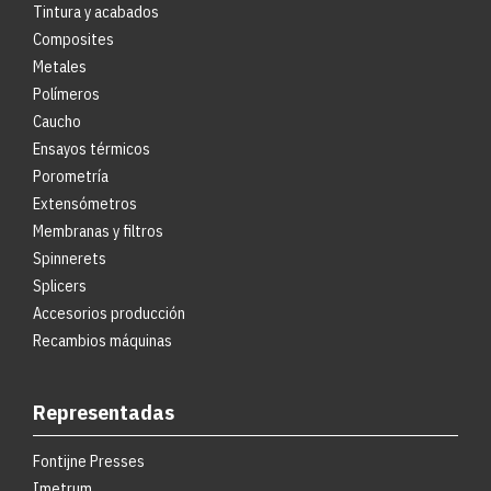
Tintura y acabados
Composites
Metales
Polímeros
Caucho
Ensayos térmicos
Porometría
Extensómetros
Membranas y filtros
Spinnerets
Splicers
Accesorios producción
Recambios máquinas
Representadas
Fontijne Presses
Imetrum