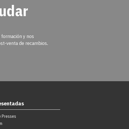
udar
 formación y nos
st-venta de recambios.
esentadas
e Presses
um