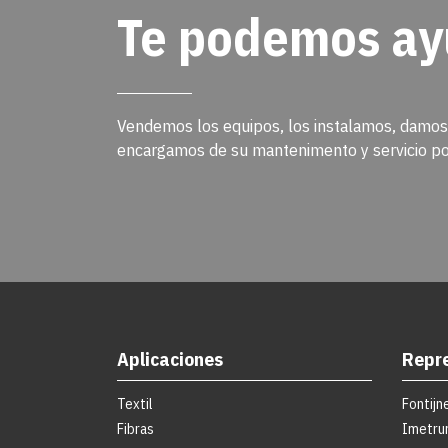
Te podemos ay
Vendemos los equipos, los instalamos, damos
encargamos de su mantenimento y servicio po
Aplicaciones
Repr
Textil
Fontijn
Fibras
Imetr