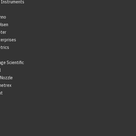
g Instruments
n
hno
Olsen
ter
terprises
trics
ge Scientific
l
 Nozzle
metrex
ut