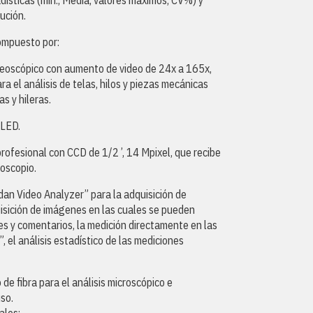
dísticas (mín., Media, valores máximos, CV%) y
bución.
ompuesto por:
reoscópico con aumento de video de 24x a 165x,
ra el análisis de telas, hilos y piezas mecánicas
as y hileras.
 LED.
rofesional con CCD de 1/2 ’, 14 Mpixel, que recibe
oscopio.
an Video Analyzer” para la adquisición de
isición de imágenes en las cuales se pueden
es y comentarios, la medición directamente en las
, el análisis estadístico de las mediciones
 de fibra para el análisis microscópico e
so.