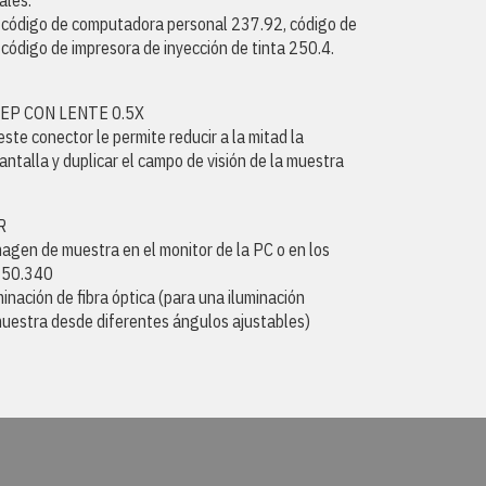
ales:
ódigo de computadora personal 237.92, código de
código de impresora de inyección de tinta 250.4.
EP CON LENTE 0.5X
este conector le permite reducir a la mitad la
antalla y duplicar el campo de visión de la muestra
R
magen de muestra en el monitor de la PC o en los
250.340
minación de fibra óptica (para una iluminación
uestra desde diferentes ángulos ajustables)