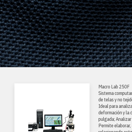
Macro Lab 250F
Sistema computari
de telas y no tejid
Ideal para analiza
deformación y la 
pulgada; Analizar
Permite elaborar,