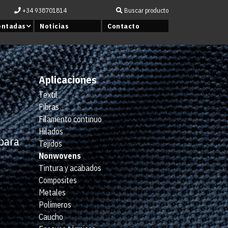
+34 938701814
Buscar producto
entadas
Noticias
Contacto
Aplicaciones
Textil
Fibras
Filamento continuo
Hilados
 para
Tejidos
Nonwovens
Tintura y acabados
Composites
Metales
Polímeros
Caucho