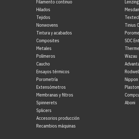
Filamento continuo
Lenzin
Hilados
Mesda
Tejidos
Textec
Nonwovens
Tinius 
Tintura y acabados
Porome
Composites
SDC En
Metales
Therme
Polímeros
Wazau
Caucho
Advanta
Ensayos térmicos
Rodwel
Porometría
Nippon
Extensómetros
Plasto
Membranas y filtros
Compc
Spinnerets
Aboni
Splicers
Accesorios producción
Recambios máquinas