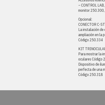
Accesorios esenci
– CONTROL LAB, c
monitor 250.300, 
Opcional:
CONECTOR C-ST
La instalación de 
ampliación en la p
Código 250.334
KIT TRINOCULA
Para mostrar la i
oculares Código 
Dispositivo de ilu
perfecta de una m
Código 250.318