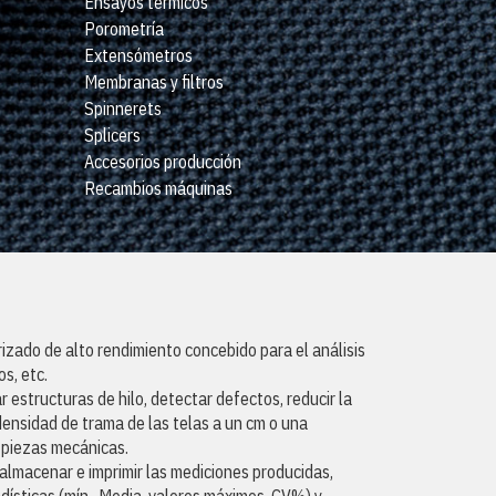
Ensayos térmicos
Porometría
Extensómetros
Membranas y filtros
Spinnerets
Splicers
Accesorios producción
Recambios máquinas
zado de alto rendimiento concebido para el análisis
os, etc.
r estructuras de hilo, detectar defectos, reducir la
densidad de trama de las telas a un cm o una
 piezas mecánicas.
 almacenar e imprimir las mediciones producidas,