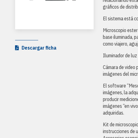
relacionando esta
gráficos de distri
El sistema está c
Microscopio este
base iluminada, pa
como viajero, aguj
Descargar ficha
Iluminador de luz
Cámara de video p
imágenes del micr
El software “Mesd
imágenes, la adqu
producir medicion
imágenes “en vivo”
adquiridas.
Kit de microscopio
instrucciones de u