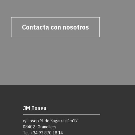
Contacta con nosotros
JM Toneu
c/ Josep M. de Sagarra núm17
08402 · Granollers
Tel: +34 93 870 18 14