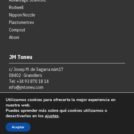
Rodwell
Nippon Nozzle
Plastometrex
Compcut
Aboni
JM Toneu
c/ Josep M. de Sagarra núm17
08402 · Granollers
Tel: +34 93 870 18 14
info@jmtoneu.com
Utilizamos cookies para ofrecerte la mejor experiencia en
nuestra web.
Puedes aprender más sobre qué cookies utilizamos o
desactivarlas en los
ajustes
.
Copyright JM·toneu SL
Política de cookies
·
Política de privacidad
·
Aviso legal
Aceptar