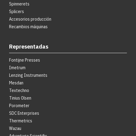
Spinnerets
Splicers
Accesorios producción
Recambios máquinas
Representadas
Fontijne Presses
Imetrum
Lenzing Instruments
Mesdan
Textechno
Tinius Olsen
Porometer
SDC Enterprises
Thermetrics
Wazau
Advantage Scientific